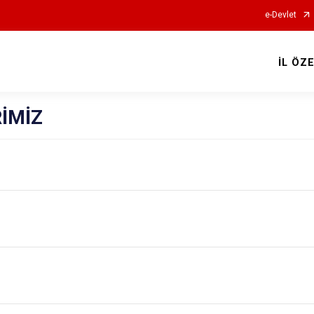
e-Devlet
İL ÖZ
İMİZ