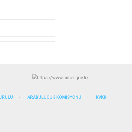
KURULU
ARABULUCUK KOMİSYONU
KVKK