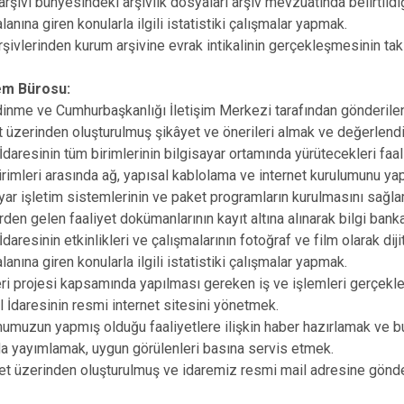
şivi bünyesindeki arşivlik dosyaları arşiv mevzuatında belirtildiği
nına giren konularla ilgili istatistiki çalışmalar yapmak.
şivlerinden kurum arşivine evrak intikalinin gerçekleşmesinin tak
lem Bürosu:
inme ve Cumhurbaşkanlığı İletişim Merkezi tarafından gönderilen
 üzerinden oluşturulmuş şikâyet ve önerileri almak ve değerlend
İdaresinin tüm birimlerinin bilgisayar ortamında yürütecekleri faa
rimleri arasında ağ, yapısal kablolama ve internet kurulumunu y
ar işletim sistemlerinin ve paket programların kurulmasını sağl
den gelen faaliyet dokümanlarının kayıt altına alınarak bilgi bank
İdaresinin etkinlikleri ve çalışmalarının fotoğraf ve film olarak 
nına giren konularla ilgili istatistiki çalışmalar yapmak.
ri projesi kapsamında yapılması gereken iş ve işlemleri gerçekle
 İdaresinin resmi internet sitesini yönetmek.
muzun yapmış olduğu faaliyetlere ilişkin haber hazırlamak ve b
a yayımlamak, uygun görülenleri basına servis etmek.
t üzerinden oluşturulmuş ve idaremiz resmi mail adresine gönderile