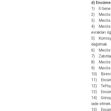
d) Encüme
1) İl Genel
2) Meclis t
3) Meclis ü
4) Meclis B
evrakları i
5) Komisyon
dağıtmak.
6) Meclis o
7) Zabıtlar
8) Meclis k
9) Meclis 
10) Birimi 
11) Encüme
12) Teftiş 
13) Encümen
14) Görüşül
iade etmek
15) Encüme