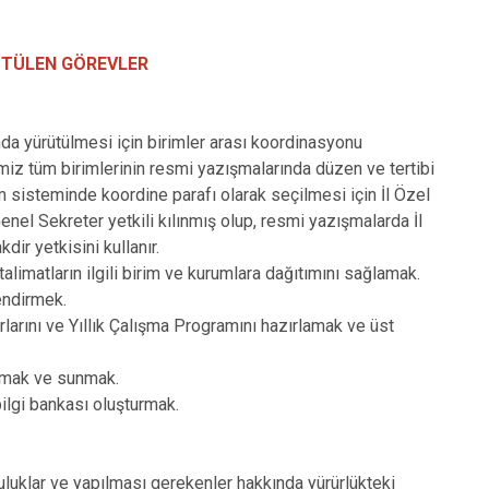
ÜTÜLEN GÖREVLER
a yürütülmesi için birimler arası koordinasyonu
iz tüm birimlerinin resmi yazışmalarında düzen ve tertibi
m sisteminde koordine parafı olarak seçilmesi için İl Özel
nel Sekreter yetkili kılınmış olup, resmi yazışmalarda İl
ir yetkisini kullanır.
alimatların ilgili birim ve kurumlara dağıtımını sağlamak.
lendirmek.
rlarını ve Yıllık Çalışma Programını hazırlamak ve üst
lamak ve sunmak.
ilgi bankası oluşturmak.
uluklar ve yapılması gerekenler hakkında yürürlükteki