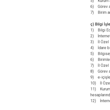
5) Kurum ar
6) Görev ala
7) Birim ar
ç) Bilgi İş
1) Bilgi Ed
2) İnternet
3) İl Özel 
4) İdare bi
5) Bilgisay
6) Birimler
7) İl Özel 
8) Görev ala
9) e-içişle
10) İl Özel
11) Kurumu
hesaplarınd
12) İnterne