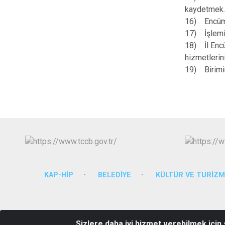
kaydetmek
16) Encümen
17) İşlemi
18) İl Enc
hizmetlerin
19) Birimin 
KAP-HİP
BELEDİYE
KÜLTÜR VE TURİZ
Sizlere daha iyi hizmet verebilmek için