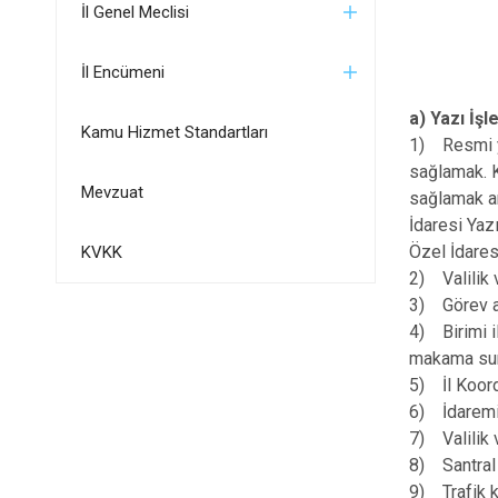
İl Genel Meclisi
İl Encümeni
a) Yazı İşl
Kamu Hizmet Standartları
1) Resmi ya
sağlamak. K
Mevzuat
sağlamak am
İdaresi Yaz
Özel İdares
KVKK
2) Valilik 
3) Görev ala
4) Birimi i
makama su
5) İl Koord
6) İdaremiz
7) Valilik 
8) Santral 
9) Trafik k