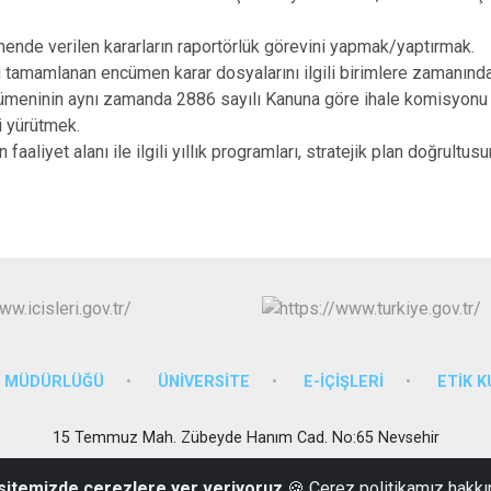
.
de verilen kararların raportörlük görevini yapmak/yaptırmak.
 tamamlanan encümen karar dosyalarını ilgili birimlere zamanın
ümeninin aynı zamanda 2886 sayılı Kanuna göre ihale komisyonu
i yürütmek.
faaliyet alanı ile ilgili yıllık programları, stratejik plan doğrultu
M MÜDÜRLÜĞÜ
ÜNİVERSİTE
E-İÇİŞLERİ
ETİK 
15 Temmuz Mah. Zübeyde Hanım Cad. No:65 Nevsehir
(0384) 215 10 11-Santral
 sitemizde çerezlere yer veriyoruz
🍪 Çerez politikamız hakkı