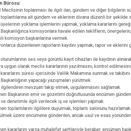
n Bürosu:
 Meclisinin toplanması ile ilgili ilan, gündem ve diğer bilgilerin s
oplantılarına ait gündem ve eklerinin divana düzenli bir şekilde
yelerinin yoklama işlemlerini yapmak, yoklama kararlarını gereği i
aşkanlığınca komisyonlara havale edilen tekliflerin, önergelerin,
lgili komisyon başkanlarına vermek.
larca düzenlenen raporların kaydını yapmak, rapor ve eklerini ç
turumlarının ses veya görüntü kayıt cihazları ile kaydının alınar
a uygun olarak meclis kararlarının yazılmasını, kontrol edilmesin
ararlarını süresi içerisinde Valilik Makamına sunmak ve takibin
Başkanlığının yapacağı yazışmaları yürütmek.
ilgilendiren mevzuatı takip etmek, uygulanmasını sağlamak.
n Başkanının emir ve gözetimi doğrultusunda encümen gündemi
ve denetimle ilgili verilecek iş ve işlemleri yapmak.
 toplantılarını ilgililere duyurmak, toplantı salonunu hazırlamak
mek üzere encümene gönderilen, ancak usul ve esas yönünden eksi
.
n kararlarını varsa muhalefet şerhleriyle beraber, encümen baş