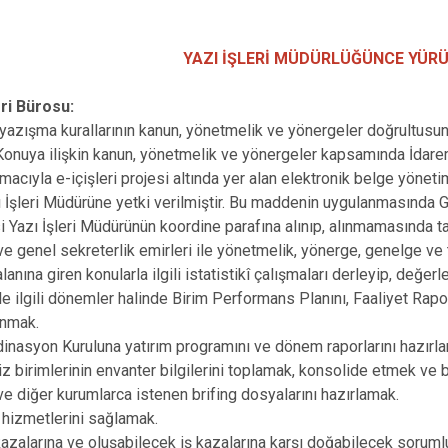
YAZI İŞLERİ MÜDÜRLÜĞÜNCE YÜR
eri Bürosu:
zışma kurallarının kanun, yönetmelik ve yönergeler doğrultusund
onuya ilişkin kanun, yönetmelik ve yönergeler kapsamında İdarem
acıyla e-içişleri projesi altında yer alan elektronik belge yöneti
ı İşleri Müdürüne yetki verilmiştir. Bu maddenin uygulanmasında Ge
i Yazı İşleri Müdürünün koordine parafına alınıp, alınmamasında takd
ve genel sekreterlik emirleri ile yönetmelik, yönerge, genelge ve t
nına giren konularla ilgili istatistikî çalışmaları derleyip, değer
le ilgili dönemler halinde Birim Performans Planını, Faaliyet Rapo
nmak.
inasyon Kuruluna yatırım programını ve dönem raporlarını hazır
 birimlerinin envanter bilgilerini toplamak, konsolide etmek ve b
ve diğer kurumlarca istenen brifing dosyalarını hazırlamak.
hizmetlerini sağlamak.
azalarına ve oluşabilecek iş kazalarına karşı doğabilecek soruml