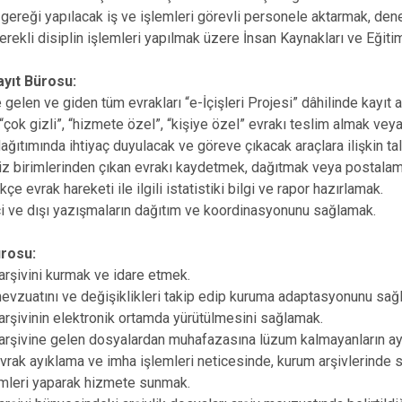
gereği yapılacak iş ve işlemleri görevli personele aktarmak, dene
erekli disiplin işlemleri yapılmak üzere İnsan Kaynakları ve Eğit
ayıt Bürosu:
gelen ve giden tüm evrakları “e-İçişleri Projesi” dâhilinde kayıt a
 “çok gizli”, “hizmete özel”, “kişiye özel” evrakı teslim almak ve
ğıtımında ihtiyaç duyulacak ve göreve çıkacak araçlara ilişkin t
z birimlerinden çıkan evrakı kaydetmek, dağıtmak veya postalam
e evrak hareketi ile ilgili istatistiki bilgi ve rapor hazırlamak.
i ve dışı yazışmaların dağıtım ve koordinasyonunu sağlamak.
ürosu:
rşivini kurmak ve idare etmek.
vzuatını ve değişiklikleri takip edip kuruma adaptasyonunu sağ
şivinin elektronik ortamda yürütülmesini sağlamak.
rşivine gelen dosyalardan muhafazasına lüzum kalmayanların ayı
vrak ayıklama ve imha işlemleri neticesinde, kurum arşivlerinde 
emleri yaparak hizmete sunmak.