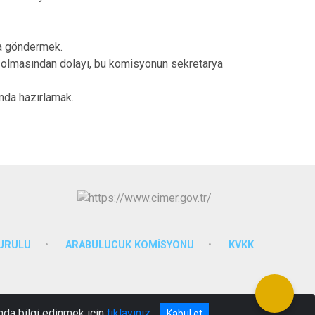
da göndermek.
 olmasından dolayı, bu komisyonun sekretarya
sunda hazırlamak.
KURULU
ARABULUCUK KOMİSYONU
KVKK
nda bilgi edinmek için
tıklayınız
Kabul et