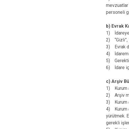
mevzuatlar 
personeli g
b) Evrak K
1) İdareye 
2) “Gizli”,
3) Evrak da
4) İdaremi
5) Gerektikç
6) İdare iç
c) Arşiv B
1) Kurum a
2) Arşiv me
3) Kurum ar
4) Kurum a
yürütmek. E
gerekli işl