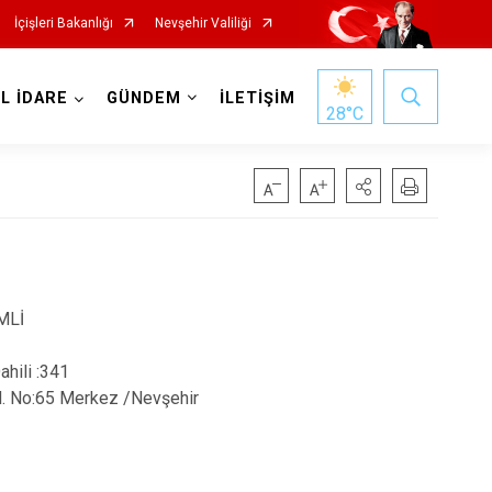
İçişleri Bakanlığı
Nevşehir Valiliği
EL İDARE
GÜNDEM
İLETİŞİM
28
°C
MLİ
ahili :341
. No:65 Merkez /Nevşehir