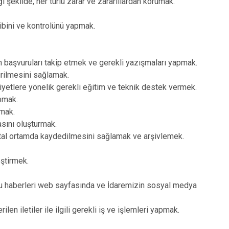
 şekilde, her türlü zarar ve zararlılardan korumak.
ibini ve kontrolünü yapmak.
 başvuruları takip etmek ve gerekli yazışmaları yapmak.
irilmesini sağlamak.
liyetlere yönelik gerekli eğitim ve teknik destek vermek.
apmak.
amak.
asını oluşturmak.
dijital ortamda kaydedilmesini sağlamak ve arşivlemek.
ştirmek.
u haberleri web sayfasında ve İdaremizin sosyal medya
n iletiler ile ilgili gerekli iş ve işlemleri yapmak.