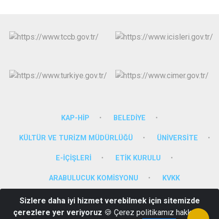
KAP-HİP
BELEDİYE
KÜLTÜR VE TURİZM MÜDÜRLÜĞÜ
ÜNİVERSİTE
E-İÇİŞLERİ
ETİK KURULU
ARABULUCUK KOMİSYONU
KVKK
Sizlere daha iyi hizmet verebilmek için sitemizde
15 Temmuz Mah. Zübeyde Hanım Cad. No:65 Nevsehir
çerezlere yer veriyoruz
🍪 Çerez politikamız hakkında
(0384) 215 10 11-Santral