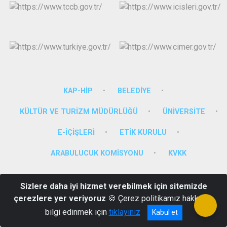
KAP-HİP
BELEDİYE
KÜLTÜR VE TURİZM MÜDÜRLÜĞÜ
ÜNİVERSİTE
E-İÇİŞLERİ
ETİK KURULU
ARABULUCUK KOMİSYONU
KVKK
15 Temmuz Mah. Zübeyde Hanım Cad. No:65 Nevsehir
Sizlere daha iyi hizmet verebilmek için sitemizde
(0384) 215 10 11-Santral
çerezlere yer veriyoruz
🍪 Çerez politikamız hakkında
bilgi edinmek için
tıklayınız
Kabul et